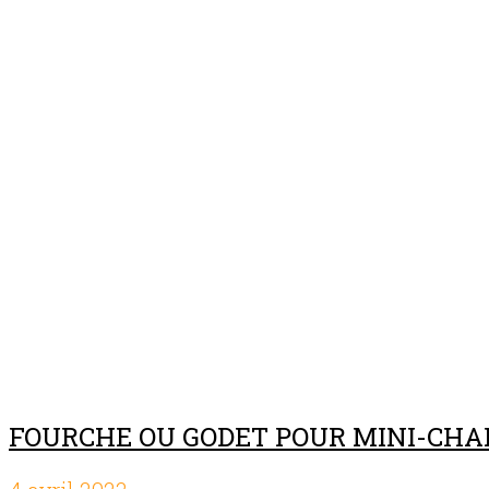
Prix location:
4 heures:
38
,00$
Journée:
50,00$
Semaine:
175,00$
Fin de semaine:
75,00$
4 Semaines:
438,00$
Pour plus information :
Contactez-nous
FOURCHE OU GODET POUR MINI-CHA