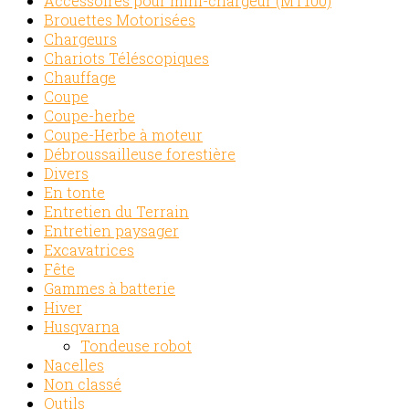
Accessoires pour mini-chargeur (MT100)
Brouettes Motorisées
Chargeurs
Chariots Téléscopiques
Chauffage
Coupe
Coupe-herbe
Coupe-Herbe à moteur
Débroussailleuse forestière
Divers
En tonte
Entretien du Terrain
Entretien paysager
Excavatrices
Fête
Gammes à batterie
Hiver
Husqvarna
Tondeuse robot
Nacelles
Non classé
Outils