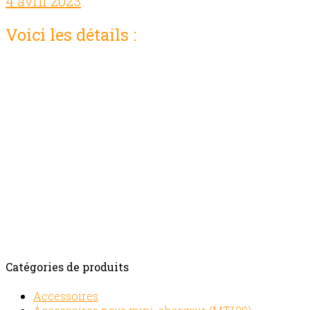
4 avril 2023
Comments off
Voici les détails :
Prix location:
4 heures:
19,00$
Journée:
25,00$
Semaine:
88
,00$
Fin de semaine:
38,00$
4 Semaines:
220,00$
Pour plus information :
Contactez-nous
Catégories de produits
Accessoires