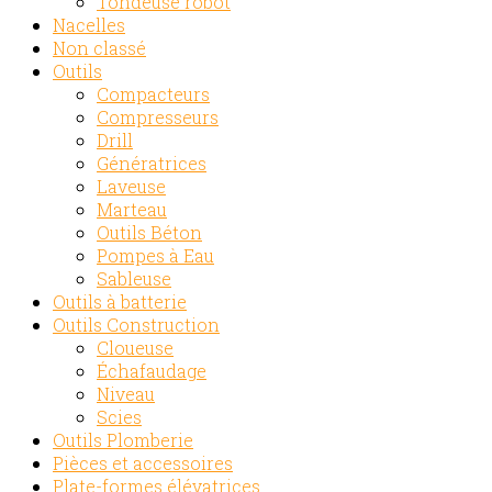
Tondeuse robot
Nacelles
Non classé
Outils
Compacteurs
Compresseurs
Drill
Génératrices
Laveuse
Marteau
Outils Béton
Pompes à Eau
Sableuse
Outils à batterie
Outils Construction
Cloueuse
Échafaudage
Niveau
Scies
Outils Plomberie
Pièces et accessoires
Plate-formes élévatrices