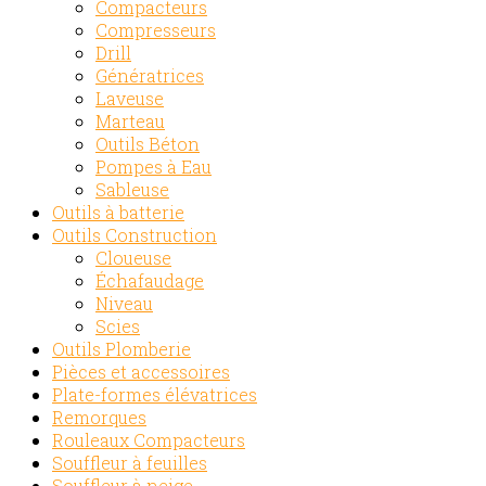
Compacteurs
Compresseurs
Drill
Génératrices
Laveuse
Marteau
Outils Béton
Pompes à Eau
Sableuse
Outils à batterie
Outils Construction
Cloueuse
Échafaudage
Niveau
Scies
Outils Plomberie
Pièces et accessoires
Plate-formes élévatrices
Remorques
Rouleaux Compacteurs
Souffleur à feuilles
Souffleur à neige