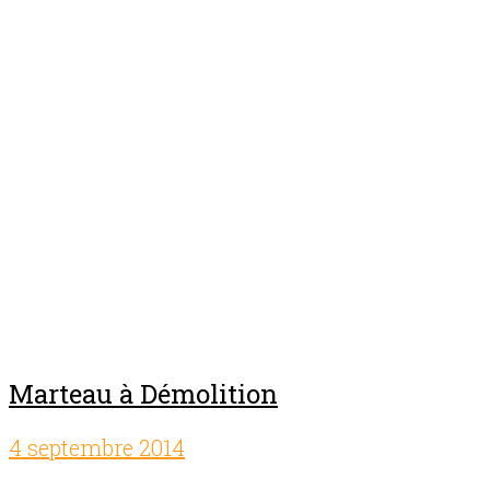
Prix location:
4 heures:
31,00$
Journée:
42,00$
Semaine:
150,00$
Fin de semaine:
63,00$
110 volts,
15 AMP,
Poids:
11 lbs
Pour plus information :
Contactez-nous
Marteau à Démolition
4 septembre 2014
Comments off