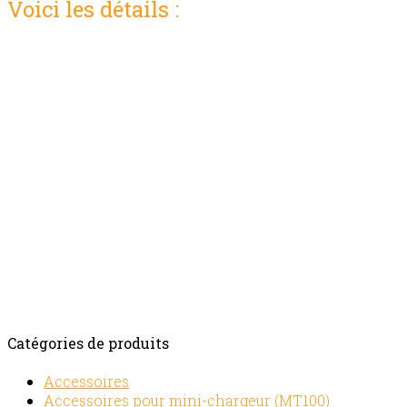
Voici les détails :
Prix location:
4 heures:
35,00$
Journée:
45,00$
Semaine:
158,00$
Fin de semaine:
75,00$
4 semaines:
387,00$
110 volts,
15 AMP,
Poids:
17 lbs
Pour plus information :
Contactez-nous
Catégories de produits
Accessoires
Accessoires pour mini-chargeur (MT100)