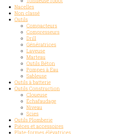
Tondeuse robot
Nacelles
Non classé
Outils
Compacteurs
Compresseurs
Drill
Génératrices
Laveuse
Marteau
Outils Béton
Pompes à Eau
Sableuse
Outils à batterie
Outils Construction
Cloueuse
Échafaudage
Niveau
Scies
Outils Plomberie
Pièces et accessoires
Plate-formes élévatrices