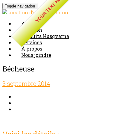
YOUR TEXT HERE
Toggle navigation
Accueil
Location
Produits Husqvarna
Services
À propos
Nous joindre
Bécheuse
3 septembre 2014
Comments off
Voici les détails :