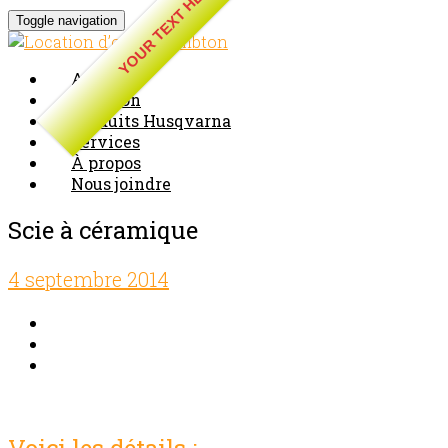
YOUR TEXT HERE
Toggle navigation
Accueil
Location
Produits Husqvarna
Services
À propos
Nous joindre
Scie à céramique
4 septembre 2014
Comments off
Voici les détails :